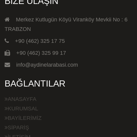
BİZE ULAŞIN
Merkez Kutlugün Köyü Viranköy Mevkii No : 6
TRABZON
+90 (462) 325 17 75
+90 (462) 325 99 17
info@aydinelarabasi.com
BAĞLANTILAR
ANASAYFA
KURUMSAL
BAYİLERİMİZ
SİPARİŞ