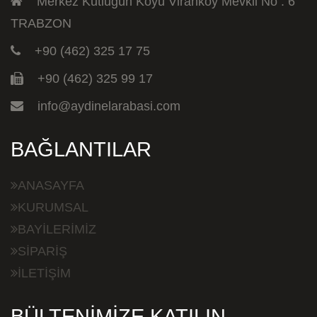
Merkez Kutlugün Köyü Viranköy Mevkii No : 6
TRABZON
+90 (462) 325 17 75
+90 (462) 325 99 17
info@aydinelarabasi.com
BAĞLANTILAR
ANASAYFA
KURUMSAL
BAYİLERİMİZ
SİPARİŞ
İLETİŞİM
BÜLTENİMİZE KATILIN